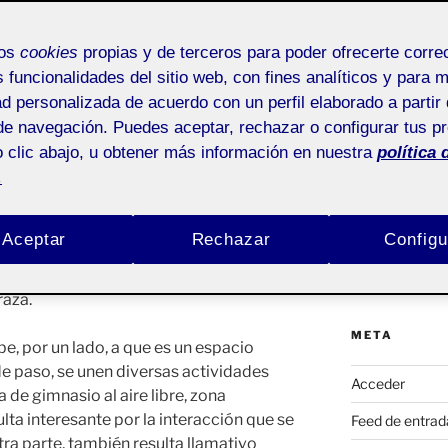
Buscar
leccionado
por:
mos
cookies
propias y de terceros para poder ofrecerte corr
s funcionalidades del sitio web, con fines analíticos y para 
ad personalizada de acuerdo con un perfil elaborado a partir 
ACTIFOLIO 
Pública
de navegación. Puedes aceptar, rechazar o configurar tus p
 clic abajo, u obtener más información en nuestra
política 
Espacio de oci
.
oyecto que se trabajará en esta
a María Soledad Torres Acosta
,
MIS ACTIVI
Aceptar
Rechazar
Configu
 la Luna. Se trata de una plaza urbana,
 un parque infantil, una zona de
20221 (1)
raza.
META
be, por un lado, a que es un espacio
e paso, se unen diversas actividades
Acceder
 de gimnasio al aire libre, zona
ulta interesante por la interacción que se
Feed de entrad
ra parte, también resulta llamativo