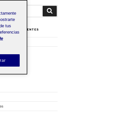
Buscar
ectamente
mostrarte
de tus
ENTRADAS RECIENTES
referencias
de
o seleccionado
DADES
rar
as