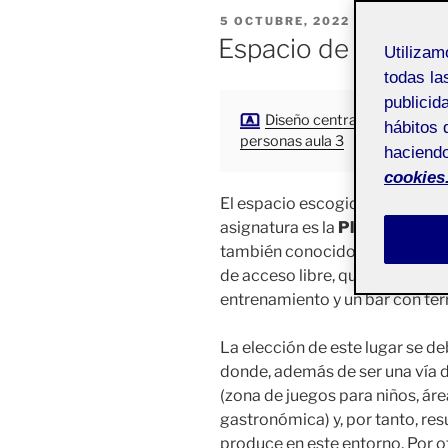
PUBLICADO
5 OCTUBRE, 2022
EL
Espacio de ocio se
Utiliza
todas la
publicid
Diseño centrado en las
hábitos 
personas aula 3
haciendo
cookies
El espacio escogido para el pr
asignatura es la
Plaza de Sant
también conocido como Plaza de
de acceso libre, que cuenta con
entrenamiento y un bar con ter
La elección de este lugar se de
donde, además de ser una vía d
(zona de juegos para niños, área
gastronómica) y, por tanto, res
produce en este entorno. Por ot